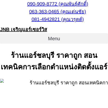
Skip
090-909-8772 (คุณพันธุ์ศักดิ์)
to
063-363-0465 (คุณเด่นชัย)
content
081-4942821 (คุณวรุตต์)
JNB เจริญแอร์เซอร์วิส
Menu
ร้านแอร์ชลบุรี ราคาถูก สอน
เทคนิคการเลือกตำแหน่งติดตั้งแอร์