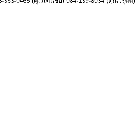
63-363-0465 (คุณเด่นชัย) 084-139-8034 (คุณวรุตต์)